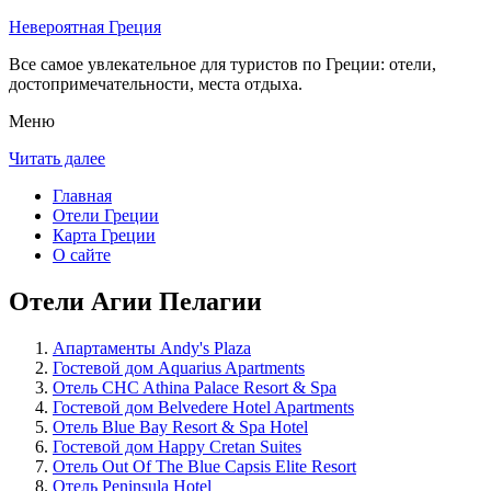
Невероятная Греция
Все самое увлекательное для туристов по Греции: отели,
достопримечательности, места отдыха.
Меню
Читать далее
Главная
Отели Греции
Карта Греции
О сайте
Отели Агии Пелагии
Апартаменты Andy's Plaza
Гостевой дом Aquarius Apartments
Отель CHC Athina Palace Resort & Spa
Гостевой дом Belvedere Hotel Apartments
Отель Blue Bay Resort & Spa Hotel
Гостевой дом Happy Cretan Suites
Отель Out Of The Blue Capsis Elite Resort
Отель Peninsula Hotel