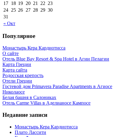
17
18
19
20
21
22
23
24
25
26
27
28
29
30
31
« Окт
Популярное
Монастырь Кера Кардиотисса
О сайте
Отель Blue Bay Resort & Spa Hotel в Агии Пелагии
Карта Греции
Карта сайта
Родосская крепость
Отели Греции
Гостевой дом Primavera Paradise Apartments в Агиосе
Николаосе
Белая башня в Салониках
Отель Carme Villas в Аделианосе Кампосе
Недавние записи
Монастырь Кера Кардиотисса
Плато Лассити