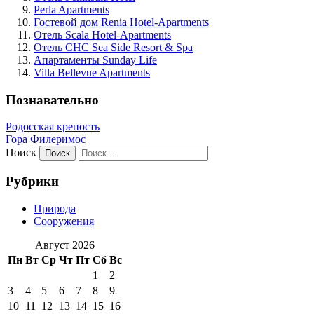
Perla Apartments
Гостевой дом Renia Hotel-Apartments
Отель Scala Hotel-Apartments
Отель CHC Sea Side Resort & Spa
Апартаменты Sunday Life
Villa Bellevue Apartments
Познавательно
Родосская крепость
Гора Филеримос
Поиск
Рубрики
Природа
Сооружения
Август 2026
Пн
Вт
Ср
Чт
Пт
Сб
Вс
1
2
3
4
5
6
7
8
9
10
11
12
13
14
15
16