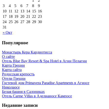
1
2
3
4
5
6
7
8
9
10
11
12
13
14
15
16
17
18
19
20
21
22
23
24
25
26
27
28
29
30
31
« Окт
Популярное
Монастырь Кера Кардиотисса
О сайте
Отель Blue Bay Resort & Spa Hotel в Агии Пелагии
Карта Греции
Карта сайта
Родосская крепость
Отели Греции
Гостевой дом Primavera Paradise Apartments в Агиосе
Николаосе
Белая башня в Салониках
Отель Carme Villas в Аделианосе Кампосе
Недавние записи