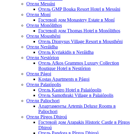
Отели Messíni
Отель GMP Bouka Resort Hotel в Messíni
Отели Moní
Гостевой дом Monastery Estate в Moní
Отели Monólithos
Гостевой дом Thomas Hotel в Monólithos
Отели Mousthéni
Отель Dionysus Village Resort в Mousthéni
Отели Neráïdha
Отель Kyriakidis в Neráïdha
Отели Nestórion
Отель Afkos Grammos Luxury Collection
Boutique Hotel в Nestórion
Отели Págoi
Kostas Apartments в Págoi
Отели Palaiópolis
Отель Kastro Hotel в Palaiópolis
Отель Samothraki Village в Palaiópolis
Отели Paliochori
Апартаменты Artemis Deluxe Rooms в
Paliochori
Отели Pírgos Dhiroú
Гостевой дом Arapakis Historic Castle в Pírgos
Dhiroú
Отель Pandora в Pírgos Dhiroú