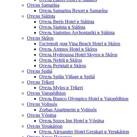
Отели Samarína
Отель Samarina Resort в Samarína
Отели Siátista
Отель Iberis Hotel в Siátista
Отель Siatista в Siátista
Отель Siatistino Archontariki в Siátista
Отели Skíros
Гостевой дом Vina Beach Hotel в Skíros
Отель Ammos Hotel в Skíros
Отель Hydroussa Hotel Skyros в Skíros
Отель Nefeli в Skíros
Отель Perigiali в Skíros
Отели Spiliá
Отель Spilia Village в Spiliá
Отели Tríkeri
Отель Mylos в Tríkeri
Отели Vatopédhion
Отель Bianco Olympico Hotel в Vatopédhion
Отели Volissós
Zorbas Apartments в Volissós
Отели Vónitsa
Отель Sozos Inn Hotel в Vónitsa
Отели Yerakárion
Отель Alexander Hotel Gerakari в Yerakárion