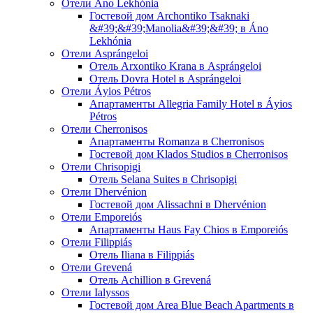
Отели Áno Lekhónia
Гостевой дом Archontiko Tsaknaki
&#39;&#39;Manolia&#39;&#39; в Áno
Lekhónia
Отели Asprángeloi
Отель Arxontiko Krana в Asprángeloi
Отель Dovra Hotel в Asprángeloi
Отели Áyios Pétros
Апартаменты Allegria Family Hotel в Áyios
Pétros
Отели Cherronisos
Апартаменты Romanza в Cherronisos
Гостевой дом Klados Studios в Cherronisos
Отели Chrisopigi
Отель Selana Suites в Chrisopigi
Отели Dhervénion
Гостевой дом Alissachni в Dhervénion
Отели Emporeiós
Апартаменты Haus Fay Chios в Emporeiós
Отели Filippiás
Отель Iliana в Filippiás
Отели Grevená
Отель Achillion в Grevená
Отели Ialyssos
Гостевой дом Area Blue Beach Apartments в