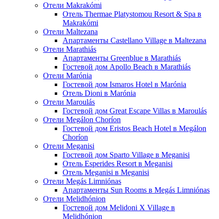
Отели Makrakómi
Отель Thermae Platystomou Resort & Spa в
Makrakómi
Отели Maltezana
Апартаменты Castellano Village в Maltezana
Отели Marathiás
Апартаменты Greenblue в Marathiás
Гостевой дом Apollo Beach в Marathiás
Отели Marónia
Гостевой дом Ismaros Hotel в Marónia
Отель Dioni в Marónia
Отели Maroulás
Гостевой дом Great Escape Villas в Maroulás
Отели Megálon Choríon
Гостевой дом Eristos Beach Hotel в Megálon
Choríon
Отели Meganisi
Гостевой дом Sparto Village в Meganisi
Отель Esperides Resort в Meganisi
Отель Meganisi в Meganisi
Отели Megás Limniónas
Апартаменты Sun Rooms в Megás Limniónas
Отели Melidhónion
Гостевой дом Melidoni X Village в
Melidhónion