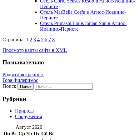
Отель Corfu Senses Resort в Агиос-Иоаннис-
Перисте
Отель MarBella Corfu в Агиос-Иоаннис-
Перисте
Отель Primasol Louis Ionian Sun в Агиос-
Иоаннис-Перисте
Страница: 1
2
3
4
5
6
7
8
Просмотр карты сайта в XML
Познавательно
Родосская крепость
Гора Филеримос
Поиск
Рубрики
Природа
Сооружения
Август 2026
Пн
Вт
Ср
Чт
Пт
Сб
Вс