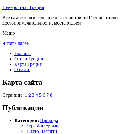
Невероятная Греция
Все самое увлекательное для туристов по Греции: отели,
достопримечательности, места отдыха.
Меню
Читать далее
Главная
Отели Греции
Карта Греции
О сайте
Карта сайта
Страница: 1
2
3
4
5
6
7
8
Публикации
Категория:
Природа
Гора Филеримос
Плато Лассити