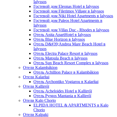
Ialyssos
Гостевой дом Eleonas Hotel в Ialyssos
Гостевой дом Filerimos Village в Ialyssos
Гостевой дом Niki Hotel Apartments в Ialyssos
Гостевой дом Paleos Hotel Apartments в
Ialyssos
Гостевой дом Villas Duc - Rhodes в Ialyssos
Отель Anita ApartHotel в Ialyssos
Отель Blue Horizon в Ialyssos
Отель D&#39;Andrea Mare Beach Hotel в
Ialyssos
Отель Electra Palace Resort в Ialyssos
Отель Matoula Beach в Ialyssos
Отель Sun Beach Resort Complex в Ialyssos
Отели Kalambákion
Отель Achillion Palace в Kalambákion
Отели Kalarítai
Отель Archontiko Vogiarou в Kalarítai
Отели Kallirróï
Отель Acheloides Hotel в Kallirróï
Отель Pyrgos Mantania в Kallirróï
Отели Kalo Chorio
ELPIDA HOTEL & APARTMENTS в Kalo
Chorio
Отели Kalpaki