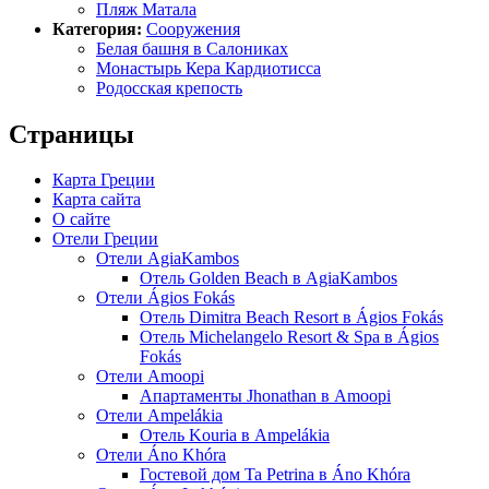
Пляж Матала
Категория:
Сооружения
Белая башня в Салониках
Монастырь Кера Кардиотисса
Родосская крепость
Страницы
Карта Греции
Карта сайта
О сайте
Отели Греции
Отели AgiaKambos
Отель Golden Beach в AgiaKambos
Отели Ágios Fokás
Отель Dimitra Beach Resort в Ágios Fokás
Отель Michelangelo Resort & Spa в Ágios
Fokás
Отели Amoopi
Апартаменты Jhonathan в Amoopi
Отели Ampelákia
Отель Kouria в Ampelákia
Отели Áno Khóra
Гостевой дом Ta Petrina в Áno Khóra