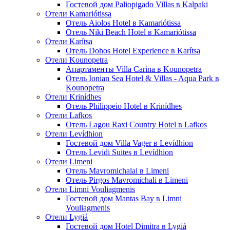
Гостевой дом Paliopigado Villas в Kalpaki
Отели Kamariótissa
Отель Aiolos Hotel в Kamariótissa
Отель Niki Beach Hotel в Kamariótissa
Отели Karítsa
Отель Dohos Hotel Experience в Karítsa
Отели Kounopetra
Апартаменты Villa Carina в Kounopetra
Отель Ionian Sea Hotel & Villas - Aqua Park в
Kounopetra
Отели Krinídhes
Отель Philippeio Hotel в Krinídhes
Отели Lafkos
Отель Lagou Raxi Country Hotel в Lafkos
Отели Levídhion
Гостевой дом Villa Vager в Levídhion
Отель Levidi Suites в Levídhion
Отели Limeni
Отель Mavromichalai в Limeni
Отель Pirgos Mavromichali в Limeni
Отели Limni Vouliagmenis
Гостевой дом Mantas Bay в Limni
Vouliagmenis
Отели Lygiá
Гостевой дом Hotel Dimitra в Lygiá