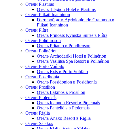
Отели Plastiras
Отель Titagion Hotel в Plastiras
Отели Plikati Ioanninon
Гостевой дом Agriolouloudo Grammou в
Plikati Ioanninon
Отели Plítra
Отель Princess Kyniska Suites в Plítra
Отели Polídhroson
Отель Pritanio в Polídhroson
Отели Polinérion
Отель Archodariki Hotel в Polinérion
Отель Vasilitsa Spa Resort в Polinérion
Отели Pórto Voúfalo
Отель Exis в Pórto Voúfalo
Отели Posidhonía
Отель Possidonion в Posidhonía
Отели Prosílion
Отель Lakmos в Prosílion
Отели Ptolemaḯs
Отель Ioannou Resort в Ptolemaḯs
Отель Pantelidis в Ptolemaḯs
Отели Riglia
Отель Anaxo Resort в Riglia
Отели Sálakos
Отель Elafos Hotel в Sálakos