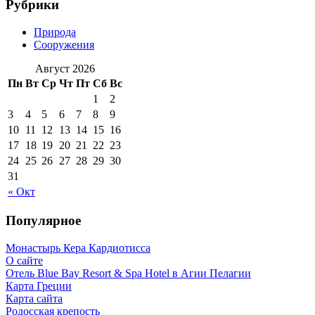
Рубрики
Природа
Сооружения
Август 2026
Пн
Вт
Ср
Чт
Пт
Сб
Вс
1
2
3
4
5
6
7
8
9
10
11
12
13
14
15
16
17
18
19
20
21
22
23
24
25
26
27
28
29
30
31
« Окт
Популярное
Монастырь Кера Кардиотисса
О сайте
Отель Blue Bay Resort & Spa Hotel в Агии Пелагии
Карта Греции
Карта сайта
Родосская крепость