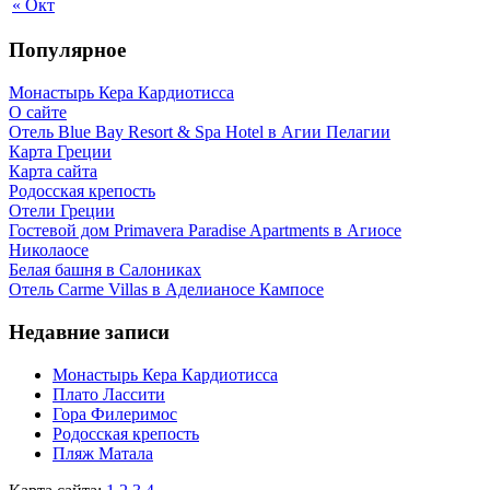
« Окт
Популярное
Монастырь Кера Кардиотисса
О сайте
Отель Blue Bay Resort & Spa Hotel в Агии Пелагии
Карта Греции
Карта сайта
Родосская крепость
Отели Греции
Гостевой дом Primavera Paradise Apartments в Агиосе
Николаосе
Белая башня в Салониках
Отель Carme Villas в Аделианосе Кампосе
Недавние записи
Монастырь Кера Кардиотисса
Плато Лассити
Гора Филеримос
Родосская крепость
Пляж Матала