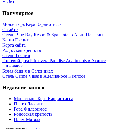
« Окт
Популярное
Монастырь Кера Кардиотисса
О сайте
Отель Blue Bay Resort & Spa Hotel в Агии Пелагии
Карта Греции
Карта сайта
Родосская крепость
Отели Греции
Гостевой дом Primavera Paradise Apartments в Агиосе
Николаосе
Белая башня в Салониках
Отель Carme Villas в Аделианосе Кампосе
Недавние записи
Монастырь Кера Кардиотисса
Плато Лассити
Гора Филеримос
Родосская крепость
Пляж Матала