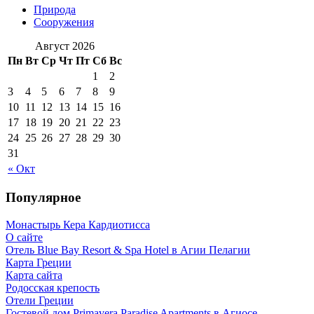
Природа
Сооружения
Август 2026
Пн
Вт
Ср
Чт
Пт
Сб
Вс
1
2
3
4
5
6
7
8
9
10
11
12
13
14
15
16
17
18
19
20
21
22
23
24
25
26
27
28
29
30
31
« Окт
Популярное
Монастырь Кера Кардиотисса
О сайте
Отель Blue Bay Resort & Spa Hotel в Агии Пелагии
Карта Греции
Карта сайта
Родосская крепость
Отели Греции
Гостевой дом Primavera Paradise Apartments в Агиосе