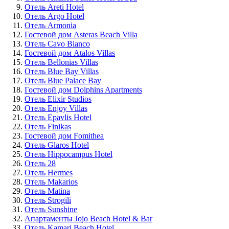
Отель Areti Hotel
Отель Argo Hotel
Отель Armonia
Гостевой дом Asteras Beach Villa
Отель Cavo Bianco
Гостевой дом Atalos Villas
Отель Bellonias Villas
Отель Blue Bay Villas
Отель Blue Palace Bay
Гостевой дом Dolphins Apartments
Отель Elixir Studios
Отель Enjoy Villas
Отель Epavlis Hotel
Отель Finikas
Гостевой дом Fomithea
Отель Glaros Hotel
Отель Hippocampus Hotel
Отель 28
Отель Hermes
Отель Makarios
Отель Matina
Отель Strogili
Отель Sunshine
Апартаменты Jojo Beach Hotel & Bar
Отель Kamari Beach Hotel