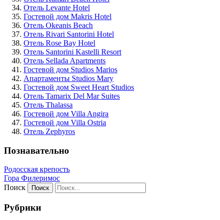
Отель Levante Hotel
Гостевой дом Makris Hotel
Отель Okeanis Beach
Отель Rivari Santorini Hotel
Отель Rose Bay Hotel
Отель Santorini Kastelli Resort
Отель Sellada Apartments
Гостевой дом Studios Marios
Апартаменты Studios Mary
Гостевой дом Sweet Heart Studios
Отель Tamarix Del Mar Suites
Отель Thalassa
Гостевой дом Villa Angira
Гостевой дом Villa Ostria
Отель Zephyros
Познавательно
Родосская крепость
Гора Филеримос
Поиск
Рубрики