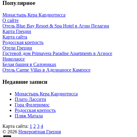
Популярное
Монастырь Кера Кардиотисса
О сайте
Отель Blue Bay Resort & Spa Hotel в Агии Пелагии
Карта Греции
Карта сайта
Родосская крепость
Отели Греции
Гостевой дом Primavera Paradise Apartments в Агиосе
Николаосе
Белая башня в Салониках
Отель Carme Villas в Аделианосе Кампосе
Недавние записи
Монастырь Кера Кардиотисса
Плато Лассити
Гора Филеримос
Родосская крепость
Пляж Матала
Карта сайта:
1
2
3
4
© 2026
Невероятная Греция