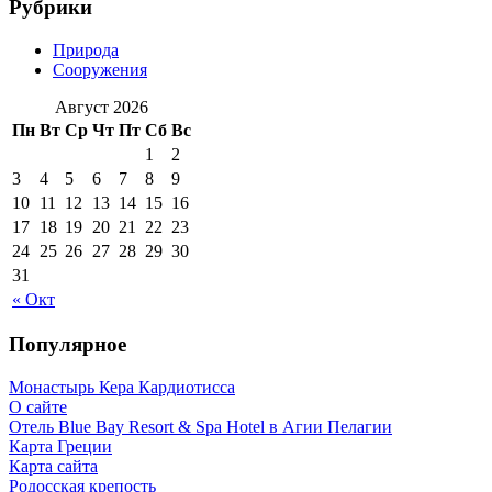
Рубрики
Природа
Сооружения
Август 2026
Пн
Вт
Ср
Чт
Пт
Сб
Вс
1
2
3
4
5
6
7
8
9
10
11
12
13
14
15
16
17
18
19
20
21
22
23
24
25
26
27
28
29
30
31
« Окт
Популярное
Монастырь Кера Кардиотисса
О сайте
Отель Blue Bay Resort & Spa Hotel в Агии Пелагии
Карта Греции
Карта сайта
Родосская крепость