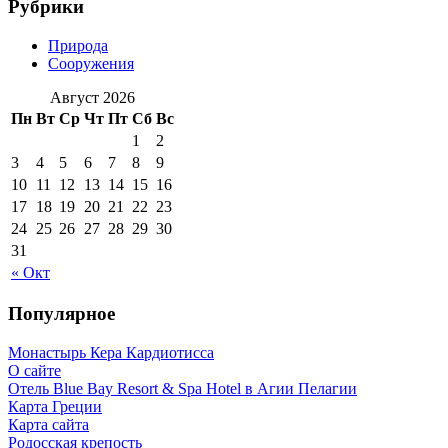
Рубрики
Природа
Сооружения
Август 2026
Пн
Вт
Ср
Чт
Пт
Сб
Вс
1
2
3
4
5
6
7
8
9
10
11
12
13
14
15
16
17
18
19
20
21
22
23
24
25
26
27
28
29
30
31
« Окт
Популярное
Монастырь Кера Кардиотисса
О сайте
Отель Blue Bay Resort & Spa Hotel в Агии Пелагии
Карта Греции
Карта сайта
Родосская крепость