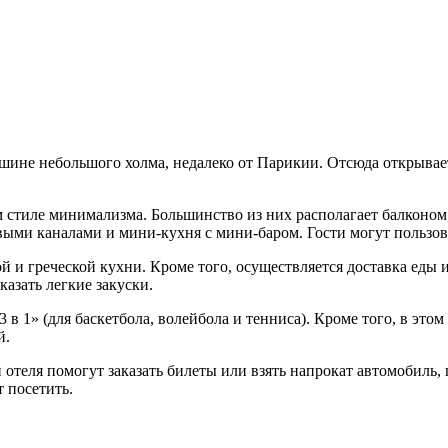
ршине небольшого холма, недалеко от Парикии. Отсюда открывае
м стиле минимализма. Большинство из них располагает балконом
ыми каналами и мини-кухня с мини-баром. Гости могут пользов
 и греческой кухни. Кроме того, осуществляется доставка еды 
казать легкие закуски.
в 1» (для баскетбола, волейбола и тенниса). Кроме того, в это
й.
и отеля помогут заказать билеты или взять напрокат автомобил
т посетить.