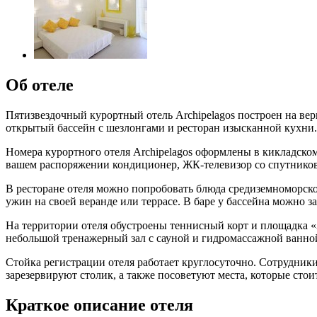
Об отеле
Пятизвездочный курортный отель Archipelagos построен на ве
открытый бассейн с шезлонгами и ресторан изысканной кухни.
Номера курортного отеля Archipelagos оформлены в кикладско
вашем распоряжении кондиционер, ЖК-телевизор со спутников
В ресторане отеля можно попробовать блюда средиземноморской
ужин на своей веранде или террасе. В баре у бассейна можно за
На территории отеля обустроены теннисный корт и площадка «3 
небольшой тренажерный зал с сауной и гидромассажной ванно
Стойка регистрации отеля работает круглосуточно. Сотрудник
зарезервируют столик, а также посоветуют места, которые стои
Краткое описание отеля