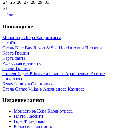
24
25
26
27
28
29
30
31
« Окт
Популярное
Монастырь Кера Кардиотисса
О сайте
Отель Blue Bay Resort & Spa Hotel в Агии Пелагии
Карта Греции
Карта сайта
Родосская крепость
Отели Греции
Гостевой дом Primavera Paradise Apartments в Агиосе
Николаосе
Белая башня в Салониках
Отель Carme Villas в Аделианосе Кампосе
Недавние записи
Монастырь Кера Кардиотисса
Плато Лассити
Гора Филеримос
Родосская крепость