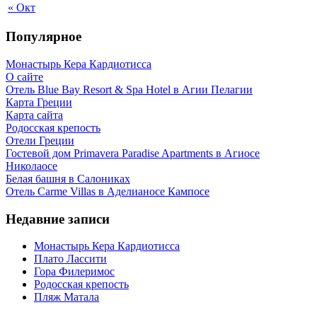
« Окт
Популярное
Монастырь Кера Кардиотисса
О сайте
Отель Blue Bay Resort & Spa Hotel в Агии Пелагии
Карта Греции
Карта сайта
Родосская крепость
Отели Греции
Гостевой дом Primavera Paradise Apartments в Агиосе
Николаосе
Белая башня в Салониках
Отель Carme Villas в Аделианосе Кампосе
Недавние записи
Монастырь Кера Кардиотисса
Плато Лассити
Гора Филеримос
Родосская крепость
Пляж Матала