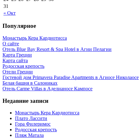
31
« Окт
Популярное
Монастырь Кера Кардиотисса
О сайте
Отель Blue Bay Resort & Spa Hotel в Агии Пелагии
Карта Греции
Карта сайта
Родосская крепость
Отели Греции
Гостевой дом Primavera Paradise Apartments в Агиосе Николаосе
Белая башня в Салониках
Отель Carme Villas в Аделианосе Кампосе
Недавние записи
Монастырь Кера Кардиотисса
Плато Лассити
Гора Филеримос
Родосская крепость
Пляж Матала