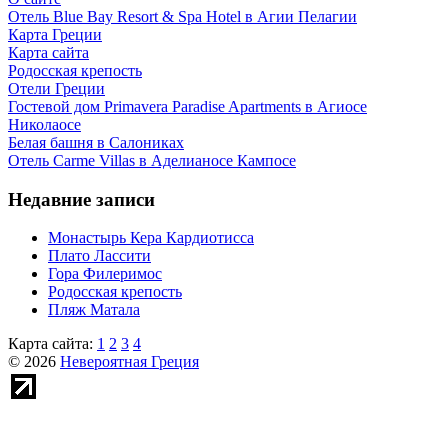
Отель Blue Bay Resort & Spa Hotel в Агии Пелагии
Карта Греции
Карта сайта
Родосская крепость
Отели Греции
Гостевой дом Primavera Paradise Apartments в Агиосе
Николаосе
Белая башня в Салониках
Отель Carme Villas в Аделианосе Кампосе
Недавние записи
Монастырь Кера Кардиотисса
Плато Лассити
Гора Филеримос
Родосская крепость
Пляж Матала
Карта сайта:
1
2
3
4
© 2026
Невероятная Греция