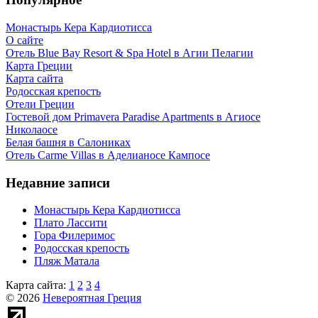
Монастырь Кера Кардиотисса
О сайте
Отель Blue Bay Resort & Spa Hotel в Агии Пелагии
Карта Греции
Карта сайта
Родосская крепость
Отели Греции
Гостевой дом Primavera Paradise Apartments в Агиосе
Николаосе
Белая башня в Салониках
Отель Carme Villas в Аделианосе Кампосе
Недавние записи
Монастырь Кера Кардиотисса
Плато Лассити
Гора Филеримос
Родосская крепость
Пляж Матала
Карта сайта:
1
2
3
4
© 2026
Невероятная Греция