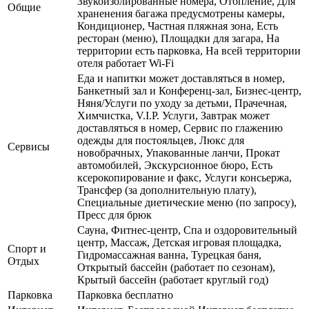
Звукоизолированные номера, Отопление, Для
Общие
храненения багажа предусмотрены камеры,
Кондиционер, Частная пляжная зона, Есть
ресторан (меню), Площадки для загара, На
территории есть парковка, На всей территории
отеля работает Wi-Fi
Еда и напитки может доставляться в номер,
Банкетный зал и Конференц-зал, Бизнес-центр,
Няня/Услуги по уходу за детьми, Прачечная,
Химчистка, V.I.P. Услуги, Завтрак может
доставляться в номер, Сервис по глажению
одежды для постояльцев, Люкс для
Сервисы
новобрачных, Упакованные ланчи, Прокат
автомобилей, Экскурсионное бюро, Есть
ксерокопирование и факс, Услуги консьержа,
Трансфер (за дополнительную плату),
Специальные диетические меню (по запросу),
Пресс для брюк
Сауна, Фитнес-центр, Спа и оздоровительный
центр, Массаж, Детская игровая площадка,
Спорт и
Гидромассажная ванна, Турецкая баня,
Отдых
Открытый бассейн (работает по сезонам),
Крытый бассейн (работает круглый год)
Парковка
Парковка бесплатно