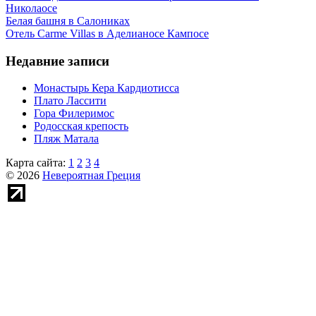
Николаосе
Белая башня в Салониках
Отель Carme Villas в Аделианосе Кампосе
Недавние записи
Монастырь Кера Кардиотисса
Плато Лассити
Гора Филеримос
Родосская крепость
Пляж Матала
Карта сайта:
1
2
3
4
© 2026
Невероятная Греция