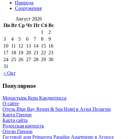
Природа
Сооружения
Август 2026
Пн
Вт
Ср
Чт
Пт
Сб
Вс
1
2
3
4
5
6
7
8
9
10
11
12
13
14
15
16
17
18
19
20
21
22
23
24
25
26
27
28
29
30
31
« Окт
Популярное
Монастырь Кера Кардиотисса
О сайте
Отель Blue Bay Resort & Spa Hotel в Агии Пелагии
Карта Греции
Карта сайта
Родосская крепость
Отели Греции
Гостевой дом Primavera Paradise Apartments в Агиосе