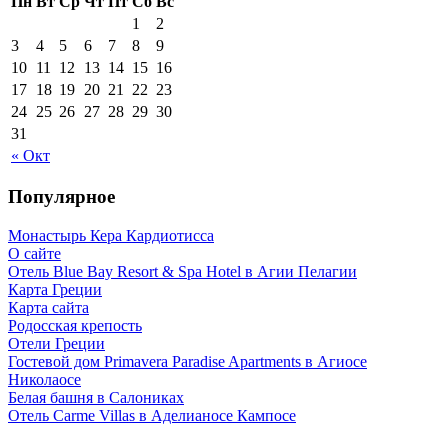
Пн
Вт
Ср
Чт
Пт
Сб
Вс
1
2
3
4
5
6
7
8
9
10
11
12
13
14
15
16
17
18
19
20
21
22
23
24
25
26
27
28
29
30
31
« Окт
Популярное
Монастырь Кера Кардиотисса
О сайте
Отель Blue Bay Resort & Spa Hotel в Агии Пелагии
Карта Греции
Карта сайта
Родосская крепость
Отели Греции
Гостевой дом Primavera Paradise Apartments в Агиосе
Николаосе
Белая башня в Салониках
Отель Carme Villas в Аделианосе Кампосе