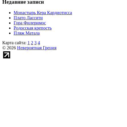
Недавние записи
Монастырь Кера Кардиотисса
Плато Лассити
Гора Филеримос
Родосская крепость
Пляж Матала
Карта сайта:
1
2
3
4
© 2026
Невероятная Греция