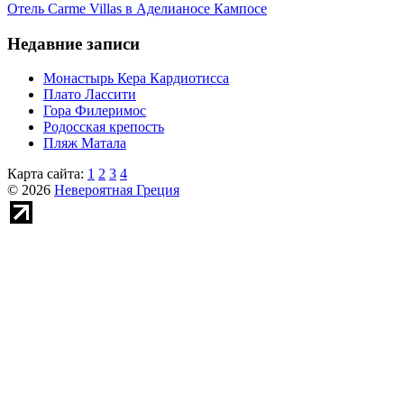
Отель Carme Villas в Аделианосе Кампосе
Недавние записи
Монастырь Кера Кардиотисса
Плато Лассити
Гора Филеримос
Родосская крепость
Пляж Матала
Карта сайта:
1
2
3
4
© 2026
Невероятная Греция