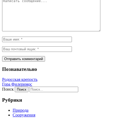
Познавательно
Родосская крепость
Гора Филеримос
Поиск
Рубрики
Природа
Сооружения