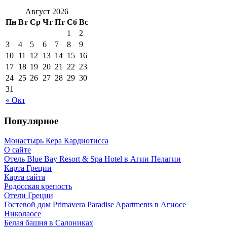
Август 2026
Пн
Вт
Ср
Чт
Пт
Сб
Вс
1
2
3
4
5
6
7
8
9
10
11
12
13
14
15
16
17
18
19
20
21
22
23
24
25
26
27
28
29
30
31
« Окт
Популярное
Монастырь Кера Кардиотисса
О сайте
Отель Blue Bay Resort & Spa Hotel в Агии Пелагии
Карта Греции
Карта сайта
Родосская крепость
Отели Греции
Гостевой дом Primavera Paradise Apartments в Агиосе
Николаосе
Белая башня в Салониках