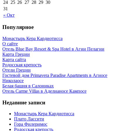
24
25
26
27
28
29
30
31
« Окт
Популярное
Монастырь Кера Кардиотисса
О сайте
Отель Blue Bay Resort & Spa Hotel в Агии Пелагии
Карта Греции
Карта сайта
Родосская крепость
Отели Греции
Гостевой дом Primavera Paradise Apartments в Агиосе
Николаосе
Белая башня в Салониках
Отель Carme Villas в Аделианосе Кампосе
Недавние записи
Монастырь Кера Кардиотисса
Плато Лассити
Гора Филеримос
Родосская крепость