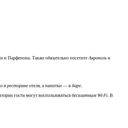
ки и Парфенона. Также обязательно посетите
Акрополь
и
но в
ресторане
отеля, а напитки — в
баре
.
итории гости могут воспользоваться
бесплатным Wi-Fi
. В