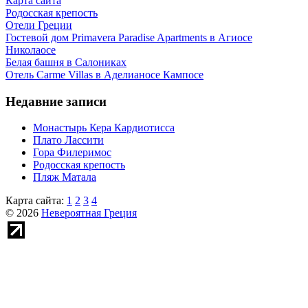
Карта сайта
Родосская крепость
Отели Греции
Гостевой дом Primavera Paradise Apartments в Агиосе
Николаосе
Белая башня в Салониках
Отель Carme Villas в Аделианосе Кампосе
Недавние записи
Монастырь Кера Кардиотисса
Плато Лассити
Гора Филеримос
Родосская крепость
Пляж Матала
Карта сайта:
1
2
3
4
© 2026
Невероятная Греция