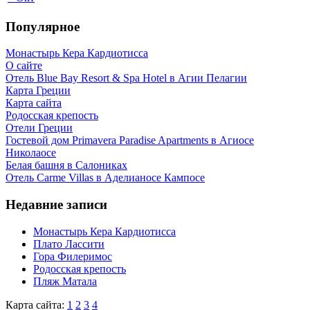
Популярное
Монастырь Кера Кардиотисса
О сайте
Отель Blue Bay Resort & Spa Hotel в Агии Пелагии
Карта Греции
Карта сайта
Родосская крепость
Отели Греции
Гостевой дом Primavera Paradise Apartments в Агиосе
Николаосе
Белая башня в Салониках
Отель Carme Villas в Аделианосе Кампосе
Недавние записи
Монастырь Кера Кардиотисса
Плато Лассити
Гора Филеримос
Родосская крепость
Пляж Матала
Карта сайта:
1
2
3
4