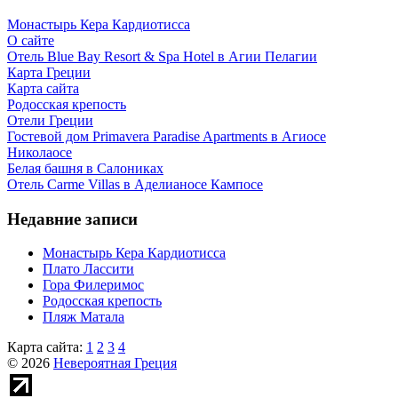
Монастырь Кера Кардиотисса
О сайте
Отель Blue Bay Resort & Spa Hotel в Агии Пелагии
Карта Греции
Карта сайта
Родосская крепость
Отели Греции
Гостевой дом Primavera Paradise Apartments в Агиосе
Николаосе
Белая башня в Салониках
Отель Carme Villas в Аделианосе Кампосе
Недавние записи
Монастырь Кера Кардиотисса
Плато Лассити
Гора Филеримос
Родосская крепость
Пляж Матала
Карта сайта:
1
2
3
4
© 2026
Невероятная Греция