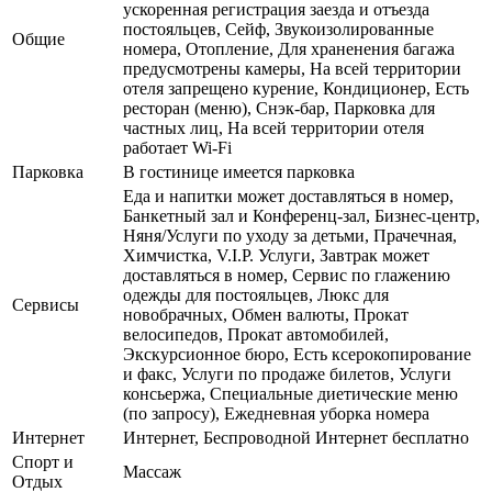
ускоренная регистрация заезда и отъезда
постояльцев, Сейф, Звукоизолированные
Общие
номера, Отопление, Для храненения багажа
предусмотрены камеры, На всей территории
отеля запрещено курение, Кондиционер, Есть
ресторан (меню), Снэк-бар, Парковка для
частных лиц, На всей территории отеля
работает Wi-Fi
Парковка
В гостинице имеется парковка
Еда и напитки может доставляться в номер,
Банкетный зал и Конференц-зал, Бизнес-центр,
Няня/Услуги по уходу за детьми, Прачечная,
Химчистка, V.I.P. Услуги, Завтрак может
доставляться в номер, Сервис по глажению
одежды для постояльцев, Люкс для
Сервисы
новобрачных, Обмен валюты, Прокат
велосипедов, Прокат автомобилей,
Экскурсионное бюро, Есть ксерокопирование
и факс, Услуги по продаже билетов, Услуги
консьержа, Специальные диетические меню
(по запросу), Ежедневная уборка номера
Интернет
Интернет, Беспроводной Интернет бесплатно
Спорт и
Массаж
Отдых