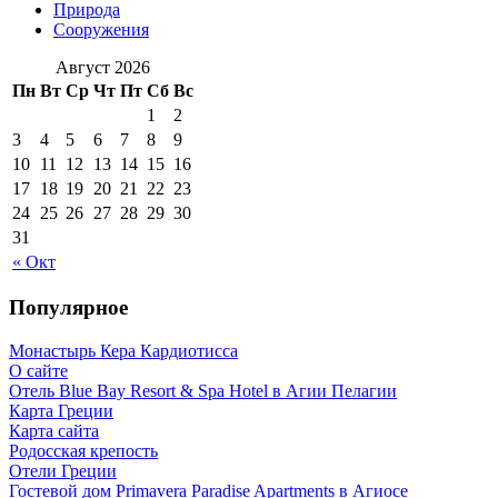
Природа
Сооружения
Август 2026
Пн
Вт
Ср
Чт
Пт
Сб
Вс
1
2
3
4
5
6
7
8
9
10
11
12
13
14
15
16
17
18
19
20
21
22
23
24
25
26
27
28
29
30
31
« Окт
Популярное
Монастырь Кера Кардиотисса
О сайте
Отель Blue Bay Resort & Spa Hotel в Агии Пелагии
Карта Греции
Карта сайта
Родосская крепость
Отели Греции
Гостевой дом Primavera Paradise Apartments в Агиосе