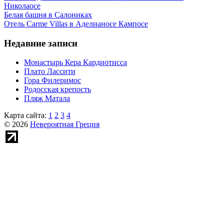
Николаосе
Белая башня в Салониках
Отель Carme Villas в Аделианосе Кампосе
Недавние записи
Монастырь Кера Кардиотисса
Плато Лассити
Гора Филеримос
Родосская крепость
Пляж Матала
Карта сайта:
1
2
3
4
© 2026
Невероятная Греция