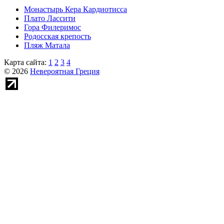
Монастырь Кера Кардиотисса
Плато Лассити
Гора Филеримос
Родосская крепость
Пляж Матала
Карта сайта:
1
2
3
4
© 2026
Невероятная Греция