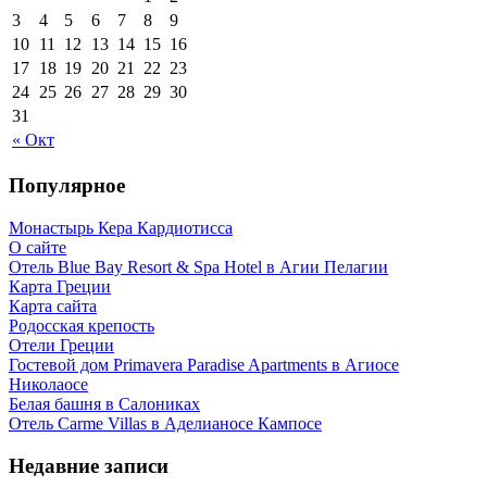
3
4
5
6
7
8
9
10
11
12
13
14
15
16
17
18
19
20
21
22
23
24
25
26
27
28
29
30
31
« Окт
Популярное
Монастырь Кера Кардиотисса
О сайте
Отель Blue Bay Resort & Spa Hotel в Агии Пелагии
Карта Греции
Карта сайта
Родосская крепость
Отели Греции
Гостевой дом Primavera Paradise Apartments в Агиосе
Николаосе
Белая башня в Салониках
Отель Carme Villas в Аделианосе Кампосе
Недавние записи