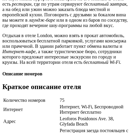
есть
ресторан
, где по утрам сервируют
бесплатный завтрак
,
а на обед или ужин можно заказать блюда местной и
европейской кухни. Поговорить с друзьями за бокалом вина
вы можете в
лаундж-баре
или в одном из баров по соседству,
где проходят вечерние шоу-программы на любой вкус.
Отдыхая в отеле London, можно взять в прокат автомобиль,
воспользоваться бесплатной парковкой, услугами консьержа
или прачечной. В здании работает пункт обмена валюты и
Интернет-кафе
, а также туристическое бюро, сотрудники
которого предложат интересные экскурсии по городу и
круизы. На всей территории отеля есть
бесплатный Wi-Fi
.
Описание номеров
Краткое описание отеля
Количество номеров
75
Интернет, Wi-Fi, Беспроводной
Интернет
Интернет бесплатно
Leoforos Posidonos Ave. 38,
Адрес
Glyfada Beach
Регистрация заезда постояльцев с