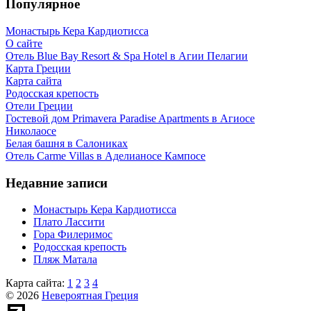
Популярное
Монастырь Кера Кардиотисса
О сайте
Отель Blue Bay Resort & Spa Hotel в Агии Пелагии
Карта Греции
Карта сайта
Родосская крепость
Отели Греции
Гостевой дом Primavera Paradise Apartments в Агиосе
Николаосе
Белая башня в Салониках
Отель Carme Villas в Аделианосе Кампосе
Недавние записи
Монастырь Кера Кардиотисса
Плато Лассити
Гора Филеримос
Родосская крепость
Пляж Матала
Карта сайта:
1
2
3
4
© 2026
Невероятная Греция