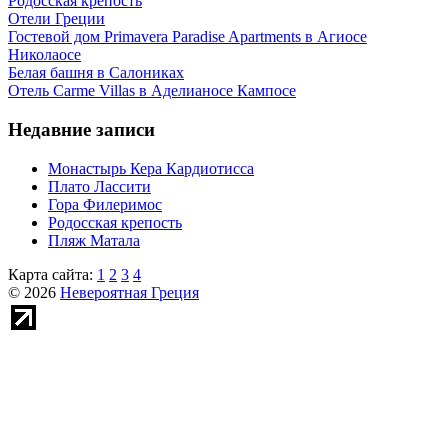
Родосская крепость
Отели Греции
Гостевой дом Primavera Paradise Apartments в Агиосе
Николаосе
Белая башня в Салониках
Отель Carme Villas в Аделианосе Кампосе
Недавние записи
Монастырь Кера Кардиотисса
Плато Лассити
Гора Филеримос
Родосская крепость
Пляж Матала
Карта сайта:
1
2
3
4
© 2026
Невероятная Греция