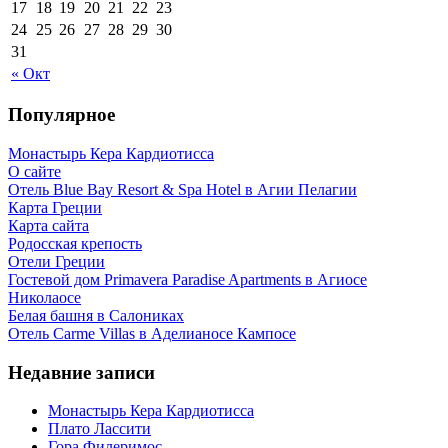
17
18
19
20
21
22
23
24
25
26
27
28
29
30
31
« Окт
Популярное
Монастырь Кера Кардиотисса
О сайте
Отель Blue Bay Resort & Spa Hotel в Агии Пелагии
Карта Греции
Карта сайта
Родосская крепость
Отели Греции
Гостевой дом Primavera Paradise Apartments в Агиосе
Николаосе
Белая башня в Салониках
Отель Carme Villas в Аделианосе Кампосе
Недавние записи
Монастырь Кера Кардиотисса
Плато Лассити
Гора Филеримос