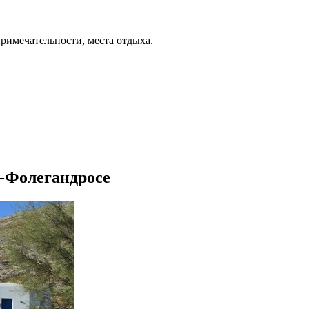
примечательности, места отдыха.
а-Фолегандросе