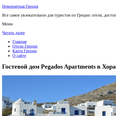
Невероятная Греция
Все самое увлекательное для туристов по Греции: отели, досто
Меню
Читать далее
Главная
Отели Греции
Карта Греции
О сайте
Гостевой дом Pegados Apartments в Хор