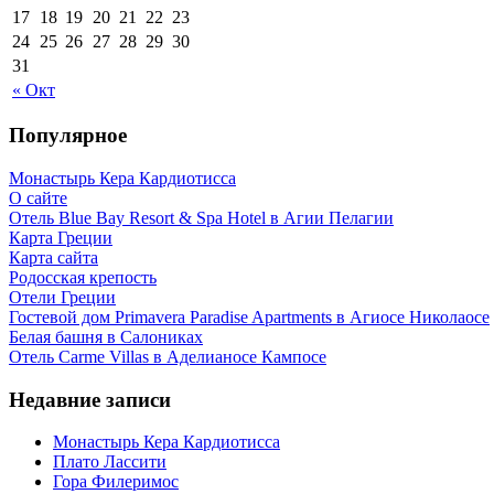
17
18
19
20
21
22
23
24
25
26
27
28
29
30
31
« Окт
Популярное
Монастырь Кера Кардиотисса
О сайте
Отель Blue Bay Resort & Spa Hotel в Агии Пелагии
Карта Греции
Карта сайта
Родосская крепость
Отели Греции
Гостевой дом Primavera Paradise Apartments в Агиосе Николаосе
Белая башня в Салониках
Отель Carme Villas в Аделианосе Кампосе
Недавние записи
Монастырь Кера Кардиотисса
Плато Лассити
Гора Филеримос