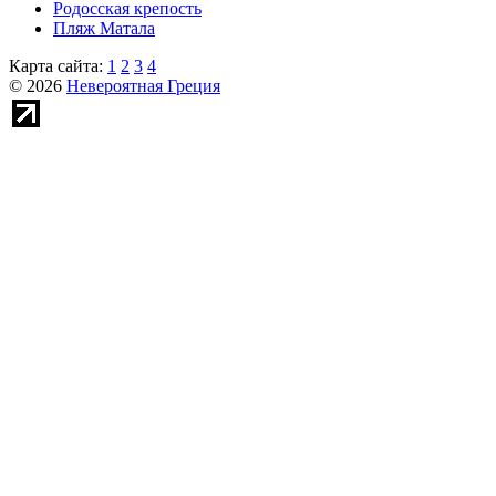
Родосская крепость
Пляж Матала
Карта сайта:
1
2
3
4
© 2026
Невероятная Греция