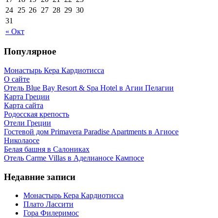
24
25
26
27
28
29
30
31
« Окт
Популярное
Монастырь Кера Кардиотисса
О сайте
Отель Blue Bay Resort & Spa Hotel в Агии Пелагии
Карта Греции
Карта сайта
Родосская крепость
Отели Греции
Гостевой дом Primavera Paradise Apartments в Агиосе
Николаосе
Белая башня в Салониках
Отель Carme Villas в Аделианосе Кампосе
Недавние записи
Монастырь Кера Кардиотисса
Плато Лассити
Гора Филеримос