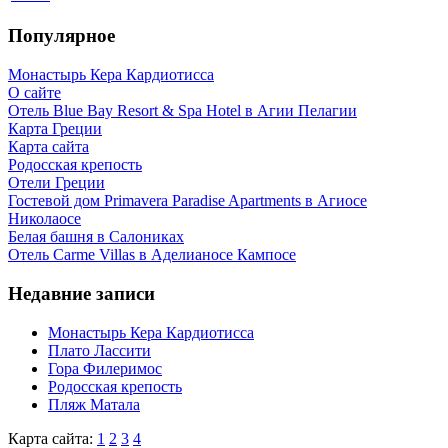
Популярное
Монастырь Кера Кардиотисса
О сайте
Отель Blue Bay Resort & Spa Hotel в Агии Пелагии
Карта Греции
Карта сайта
Родосская крепость
Отели Греции
Гостевой дом Primavera Paradise Apartments в Агиосе
Николаосе
Белая башня в Салониках
Отель Carme Villas в Аделианосе Кампосе
Недавние записи
Монастырь Кера Кардиотисса
Плато Лассити
Гора Филеримос
Родосская крепость
Пляж Матала
Карта сайта:
1
2
3
4