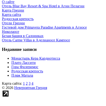
О сайте
Отель Blue Bay Resort & Spa Hotel в Агии Пелагии
Карта Греции
Карта сайта
Родосская крепость
Отели Греции
Гостевой дом Primavera Paradise Apartments в Агиосе
Николаосе
Белая башня в Салониках
Отель Carme Villas в Аделианосе Кампосе
Недавние записи
Монастырь Кера Кардиотисса
Плато Лассити
Гора Филеримос
Родосская крепость
Пляж Матала
Карта сайта:
1
2
3
4
© 2026
Невероятная Греция