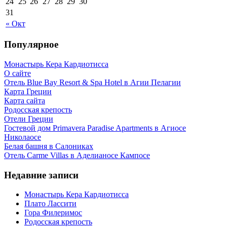
24
25
26
27
28
29
30
31
« Окт
Популярное
Монастырь Кера Кардиотисса
О сайте
Отель Blue Bay Resort & Spa Hotel в Агии Пелагии
Карта Греции
Карта сайта
Родосская крепость
Отели Греции
Гостевой дом Primavera Paradise Apartments в Агиосе
Николаосе
Белая башня в Салониках
Отель Carme Villas в Аделианосе Кампосе
Недавние записи
Монастырь Кера Кардиотисса
Плато Лассити
Гора Филеримос
Родосская крепость