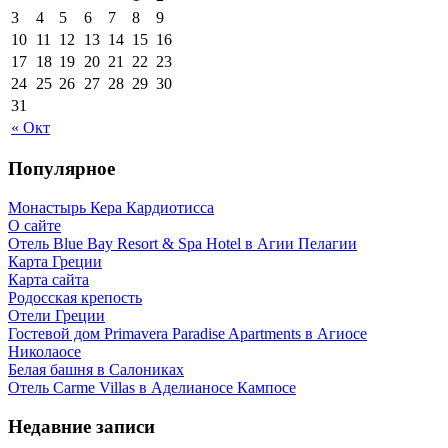
3
4
5
6
7
8
9
10
11
12
13
14
15
16
17
18
19
20
21
22
23
24
25
26
27
28
29
30
31
« Окт
Популярное
Монастырь Кера Кардиотисса
О сайте
Отель Blue Bay Resort & Spa Hotel в Агии Пелагии
Карта Греции
Карта сайта
Родосская крепость
Отели Греции
Гостевой дом Primavera Paradise Apartments в Агиосе
Николаосе
Белая башня в Салониках
Отель Carme Villas в Аделианосе Кампосе
Недавние записи