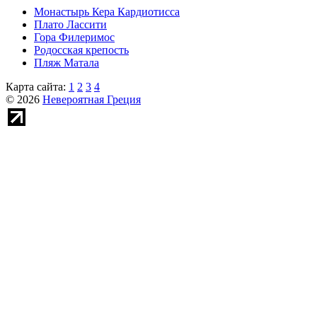
Монастырь Кера Кардиотисса
Плато Лассити
Гора Филеримос
Родосская крепость
Пляж Матала
Карта сайта:
1
2
3
4
© 2026
Невероятная Греция