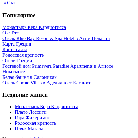
« Окт
Популярное
Монастырь Кера Кардиотисса
О сайте
Отель Blue Bay Resort & Spa Hotel в Агии Пелагии
Карта Греции
Карта сайта
Родосская крепость
Отели Греции
Гостевой дом Primavera Paradise Apartments в Агиосе
Николаосе
Белая башня в Салониках
Отель Carme Villas в Аделианосе Кампосе
Недавние записи
Монастырь Кера Кардиотисса
Плато Лассити
Гора Филеримос
Родосская крепость
Пляж Матала