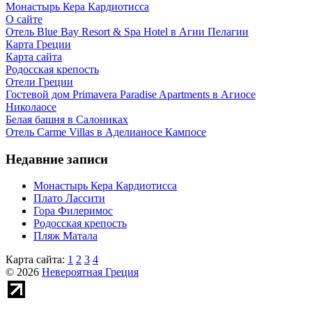
Монастырь Кера Кардиотисса
О сайте
Отель Blue Bay Resort & Spa Hotel в Агии Пелагии
Карта Греции
Карта сайта
Родосская крепость
Отели Греции
Гостевой дом Primavera Paradise Apartments в Агиосе
Николаосе
Белая башня в Салониках
Отель Carme Villas в Аделианосе Кампосе
Недавние записи
Монастырь Кера Кардиотисса
Плато Лассити
Гора Филеримос
Родосская крепость
Пляж Матала
Карта сайта:
1
2
3
4
© 2026
Невероятная Греция