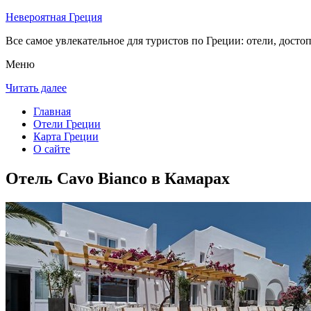
Невероятная Греция
Все самое увлекательное для туристов по Греции: отели, досто
Меню
Читать далее
Главная
Отели Греции
Карта Греции
О сайте
Отель Cavo Bianco в Камарах