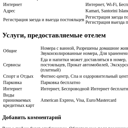
Интернет
Интернет, Wi-Fi, Бе
Адрес
Kamari, Santorini Islan
Регистрация заезда п
Регистрация заезда и выезда постояльцев
Регистрация выезда п
Услуги, предоставляемые отелем
Номера с ванной, Разрешены домашние живот
Общие
Звукоизолированные номера, Для храненени
Еда и напитки может доставляться в номер,
Сервисы
постояльцев, Прокат автомобилей, Экскурси
(платный)
Спорт и Отдых
Фитнес-центр, Спа и оздоровительный цен
Парковка
Парковка бесплатно
Интернет
Интернет, Беспроводной Интернет бесплат
Виды
принимаемых
American Express, Visa, Euro/Mastercard
кредитных карт
Добавить комментарий