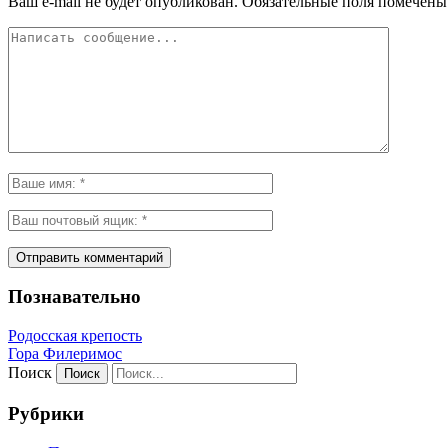
Ваш e-mail не будет опубликован.
Обязательные поля помечен
Познавательно
Родосская крепость
Гора Филеримос
Поиск
Рубрики