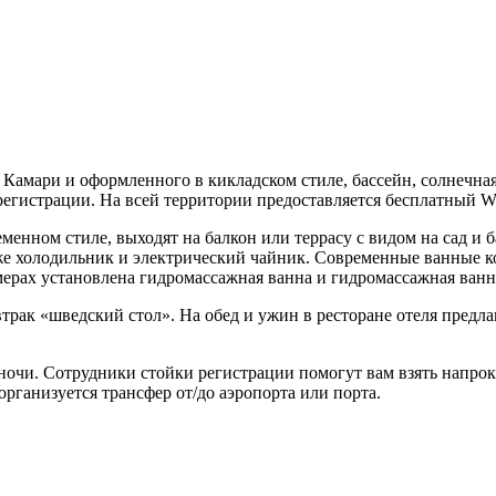
е Камари и оформленного в кикладском стиле, бассейн, солнечна
регистрации. На всей территории предоставляется бесплатный Wi
нном стиле, выходят на балкон или террасу с видом на сад и б
кже холодильник и электрический чайник. Современные ванные
ерах установлена гидромассажная ванна и гидромассажная ванна
втрак «шведский стол». На обед и ужин в ресторане отеля пред
очи. Сотрудники стойки регистрации помогут вам взять напрока
рганизуется трансфер от/до аэропорта или порта.