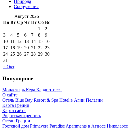
Природа
Сооружения
Август 2026
Пн
Вт
Ср
Чт
Пт
Сб
Вс
1
2
3
4
5
6
7
8
9
10
11
12
13
14
15
16
17
18
19
20
21
22
23
24
25
26
27
28
29
30
31
« Окт
Популярное
Монастырь Кера Кардиотисса
О сайте
Отель Blue Bay Resort & Spa Hotel в Агии Пелагии
Карта Греции
Карта сайта
Родосская крепость
Отели Греции
Гостевой дом Primavera Paradise Apartments в Агиосе Николаосе