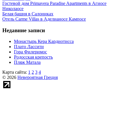
Гостевой дом Primavera Paradise Apartments в Агиосе
Николаосе
Белая башня в Салониках
Отель Carme Villas в Аделианосе Кампосе
Недавние записи
Монастырь Кера Кардиотисса
Плато Лассити
Гора Филеримос
Родосская крепость
Пляж Матала
Карта сайта:
1
2
3
4
© 2026
Невероятная Греция