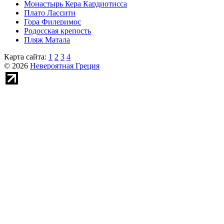
Монастырь Кера Кардиотисса
Плато Лассити
Гора Филеримос
Родосская крепость
Пляж Матала
Карта сайта:
1
2
3
4
© 2026
Невероятная Греция