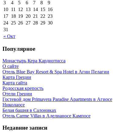
3
4
5
6
7
8
9
10
11
12
13
14
15
16
17
18
19
20
21
22
23
24
25
26
27
28
29
30
31
« Окт
Популярное
Монастырь Кера Кардиотисса
О сайте
Отель Blue Bay Resort & Spa Hotel в Агии Пелагии
Карта Греции
Карта сайта
Родосская крепость
Отели Греции
Гостевой дом Primavera Paradise Apartments в Агиосе
Николаосе
Белая башня в Салониках
Отель Carme Villas в Аделианосе Кампосе
Недавние записи