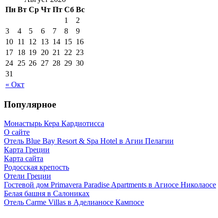
Пн
Вт
Ср
Чт
Пт
Сб
Вс
1
2
3
4
5
6
7
8
9
10
11
12
13
14
15
16
17
18
19
20
21
22
23
24
25
26
27
28
29
30
31
« Окт
Популярное
Монастырь Кера Кардиотисса
О сайте
Отель Blue Bay Resort & Spa Hotel в Агии Пелагии
Карта Греции
Карта сайта
Родосская крепость
Отели Греции
Гостевой дом Primavera Paradise Apartments в Агиосе Николаосе
Белая башня в Салониках
Отель Carme Villas в Аделианосе Кампосе