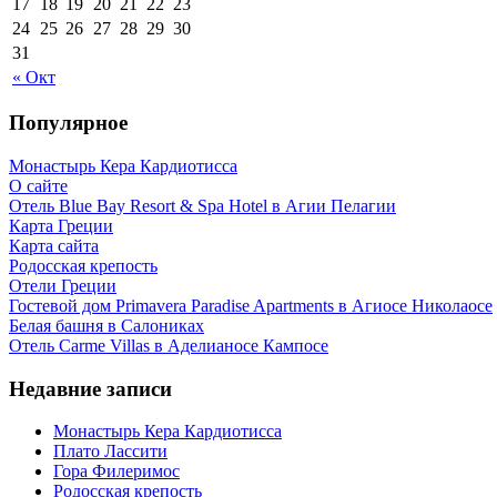
17
18
19
20
21
22
23
24
25
26
27
28
29
30
31
« Окт
Популярное
Монастырь Кера Кардиотисса
О сайте
Отель Blue Bay Resort & Spa Hotel в Агии Пелагии
Карта Греции
Карта сайта
Родосская крепость
Отели Греции
Гостевой дом Primavera Paradise Apartments в Агиосе Николаосе
Белая башня в Салониках
Отель Carme Villas в Аделианосе Кампосе
Недавние записи
Монастырь Кера Кардиотисса
Плато Лассити
Гора Филеримос
Родосская крепость