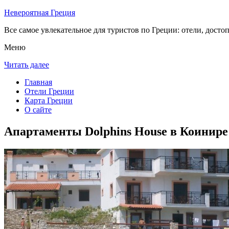
Невероятная Греция
Все самое увлекательное для туристов по Греции: отели, досто
Меню
Читать далее
Главная
Отели Греции
Карта Греции
О сайте
Апартаменты Dolphins House в Коинире