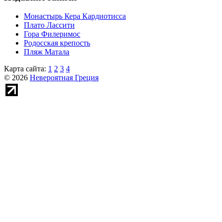
Монастырь Кера Кардиотисса
Плато Лассити
Гора Филеримос
Родосская крепость
Пляж Матала
Карта сайта:
1
2
3
4
© 2026
Невероятная Греция