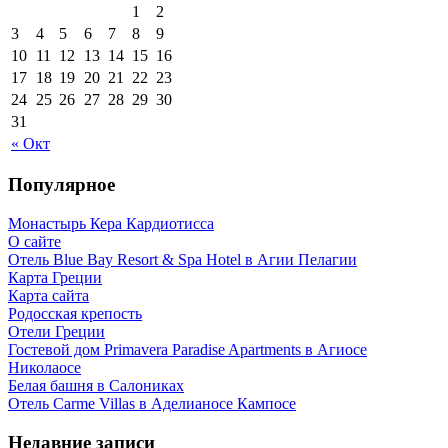
1
2
3
4
5
6
7
8
9
10
11
12
13
14
15
16
17
18
19
20
21
22
23
24
25
26
27
28
29
30
31
« Окт
Популярное
Монастырь Кера Кардиотисса
О сайте
Отель Blue Bay Resort & Spa Hotel в Агии Пелагии
Карта Греции
Карта сайта
Родосская крепость
Отели Греции
Гостевой дом Primavera Paradise Apartments в Агиосе
Николаосе
Белая башня в Салониках
Отель Carme Villas в Аделианосе Кампосе
Недавние записи