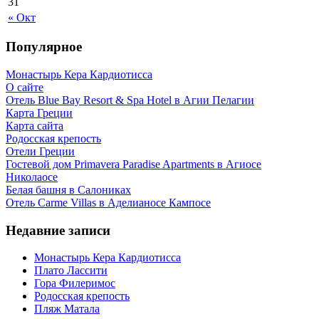
31
« Окт
Популярное
Монастырь Кера Кардиотисса
О сайте
Отель Blue Bay Resort & Spa Hotel в Агии Пелагии
Карта Греции
Карта сайта
Родосская крепость
Отели Греции
Гостевой дом Primavera Paradise Apartments в Агиосе
Николаосе
Белая башня в Салониках
Отель Carme Villas в Аделианосе Кампосе
Недавние записи
Монастырь Кера Кардиотисса
Плато Лассити
Гора Филеримос
Родосская крепость
Пляж Матала