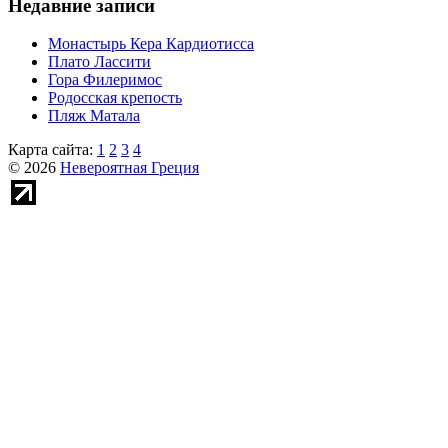
Недавние записи
Монастырь Кера Кардиотисса
Плато Лассити
Гора Филеримос
Родосская крепость
Пляж Матала
Карта сайта:
1
2
3
4
© 2026
Невероятная Греция