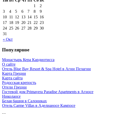
Пн
Вт
Ср
Чт
Пт
Сб
Вс
1
2
3
4
5
6
7
8
9
10
11
12
13
14
15
16
17
18
19
20
21
22
23
24
25
26
27
28
29
30
31
« Окт
Популярное
Монастырь Кера Кардиотисса
О сайте
Отель Blue Bay Resort & Spa Hotel в Агии Пелагии
Карта Греции
Карта сайта
Родосская крепость
Отели Греции
Гостевой дом Primavera Paradise Apartments в Агиосе
Николаосе
Белая башня в Салониках
Отель Carme Villas в Аделианосе Кампосе