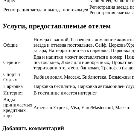
Адрес
Main Street, Santorini I
Регистрация заезда по
Регистрация заезда и выезда постояльцев
Регистрация выезда с 
Услуги, предоставляемые отелем
Номера с ванной, Разрешены домашние животные,
Общие
заезда и отъезда постояльцев, Сейф, Церковь/Х
загара, На территории есть парковка, Парковка 
Еда и напитки может доставляться в номер, Нян
Сервисы
постояльцев, Люкс для новобрачных, Прокат ве
территории отеля есть банкомат, Трансфер (за 
Спорт и
Рыбная ловля, Массаж, Библиотека, Возможны п
Отдых
Парковка
Парковка бесплатно, Парковка автомобилей сл
Интернет
В гостинице имеется интернет
Виды
принимаемых
American Express, Visa, Euro/Mastercard, Maestro
кредитных
карт
Добавить комментарий