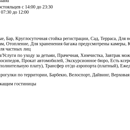
sland
стояльцев с 14:00 до 23:30
07:30 до 12:00
 Бар, Круглосуточная стойка регистрации, Сад, Терраса, Для н
рам, Отопление, Для храненения багажа предусмотрены камеры, 
для частных лиц
я/Услуги по уходу за детьми, Прачечная, Химчистка, Завтрак мо
лосипедов, Прокат автомобилей, Экскурсионное бюро, Есть ксер
дополнительную плату), Трансфер от/до аэропорта (платный), Еже
рогулки по территории, Барбекю, Велоспорт, Дайвинг, Верховая
ужащим гостиницы