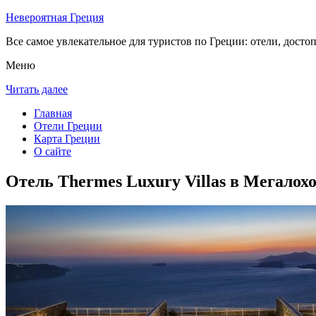
Невероятная Греция
Все самое увлекательное для туристов по Греции: отели, досто
Меню
Читать далее
Главная
Отели Греции
Карта Греции
О сайте
Отель Thermes Luxury Villas в Мегалох