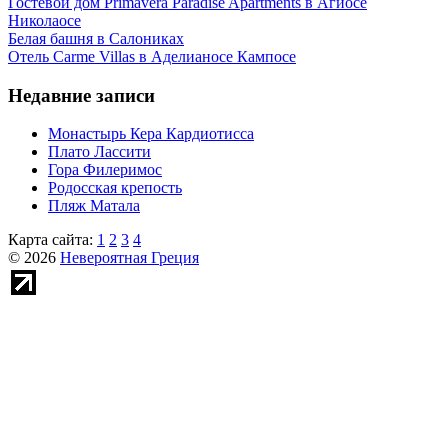
Гостевой дом Primavera Paradise Apartments в Агиосе
Николаосе
Белая башня в Салониках
Отель Carme Villas в Аделианосе Кампосе
Недавние записи
Монастырь Кера Кардиотисса
Плато Лассити
Гора Филеримос
Родосская крепость
Пляж Матала
Карта сайта:
1
2
3
4
© 2026
Невероятная Греция