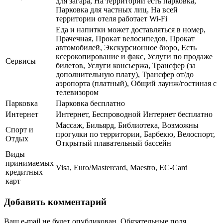
для загара, На территории есть парковка,
Парковка для частных лиц, На всей
территории отеля работает Wi-Fi
Еда и напитки может доставляться в номер,
Прачечная, Прокат велосипедов, Прокат
автомобилей, Экскурсионное бюро, Есть
ксерокопирование и факс, Услуги по продаже
Сервисы
билетов, Услуги консьержа, Трансфер (за
дополнительную плату), Трансфер от/до
аэропорта (платный), Общий лаунж/гостиная с
телевизором
Парковка
Парковка бесплатно
Интернет
Интернет, Беспроводной Интернет бесплатно
Массаж, Бильярд, Библиотека, Возможны
Спорт и
прогулки по территории, Барбекю, Велоспорт,
Отдых
Открытый плавательный бассейн
Виды
принимаемых
Visa, Euro/Mastercard, Maestro, EC-Card
кредитных
карт
Добавить комментарий
Ваш e-mail не будет опубликован.
Обязательные поля