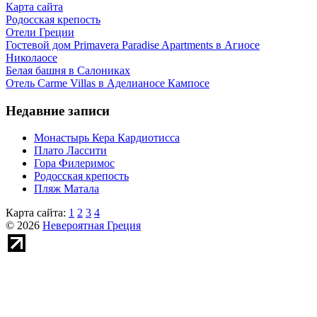
Карта сайта
Родосская крепость
Отели Греции
Гостевой дом Primavera Paradise Apartments в Агиосе
Николаосе
Белая башня в Салониках
Отель Carme Villas в Аделианосе Кампосе
Недавние записи
Монастырь Кера Кардиотисса
Плато Лассити
Гора Филеримос
Родосская крепость
Пляж Матала
Карта сайта:
1
2
3
4
© 2026
Невероятная Греция