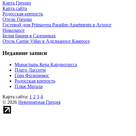
Карта Греции
Карта сайта
Родосская крепость
Отели Греции
Гостевой дом Primavera Paradise Apartments в Агиосе
Николаосе
Белая башня в Салониках
Отель Carme Villas в Аделианосе Кампосе
Недавние записи
Монастырь Кера Кардиотисса
Плато Лассити
Гора Филеримос
Родосская крепость
Пляж Матала
Карта сайта:
1
2
3
4
© 2026
Невероятная Греция