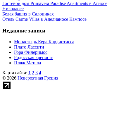
Гостевой дом Primavera Paradise Apartments в Агиосе
Николаосе
Белая башня в Салониках
Отель Carme Villas в Аделианосе Кампосе
Недавние записи
Монастырь Кера Кардиотисса
Плато Лассити
Гора Филеримос
Родосская крепость
Пляж Матала
Карта сайта:
1
2
3
4
© 2026
Невероятная Греция