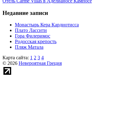
Отель Carme Villas в Аделианосе Кампосе
Недавние записи
Монастырь Кера Кардиотисса
Плато Лассити
Гора Филеримос
Родосская крепость
Пляж Матала
Карта сайта:
1
2
3
4
© 2026
Невероятная Греция