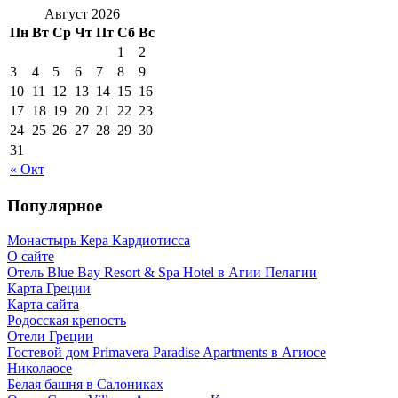
Август 2026
Пн
Вт
Ср
Чт
Пт
Сб
Вс
1
2
3
4
5
6
7
8
9
10
11
12
13
14
15
16
17
18
19
20
21
22
23
24
25
26
27
28
29
30
31
« Окт
Популярное
Монастырь Кера Кардиотисса
О сайте
Отель Blue Bay Resort & Spa Hotel в Агии Пелагии
Карта Греции
Карта сайта
Родосская крепость
Отели Греции
Гостевой дом Primavera Paradise Apartments в Агиосе
Николаосе
Белая башня в Салониках